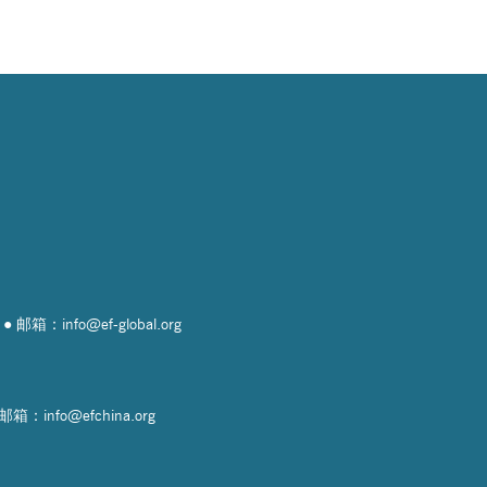
邮箱：info@
ef-global.org
邮箱：info@
efchina.org