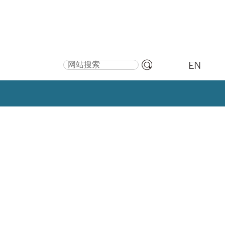
搜索
EN
高
级
搜
索