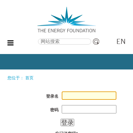
EN
搜索
高
级
搜
索
您位于：
首页
登录名
密码