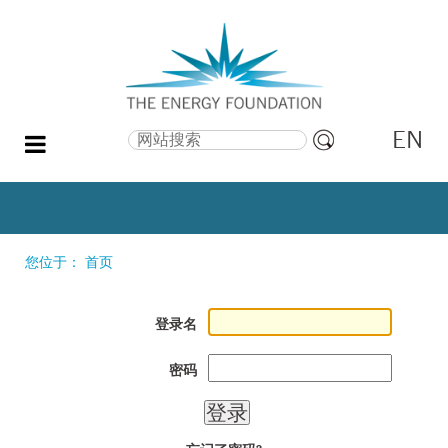
EN
搜索
高
级
搜
索
您位于：
首页
登录名
密码