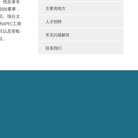
。他是著名
主要资助方
创始董事，
员。现任太
人才招聘
APEC工商
目以及密歇
常见问题解答
位。
联系我们